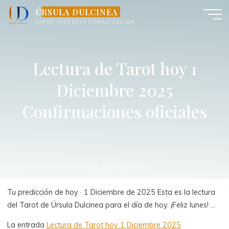
Saltar
ÚRSULA DULCINEA
al
TAROT VIDENCIA CANALIZACIÓN
contenido
Lectura de Tarot hoy 1
Diciembre 2025
Confirmaciones oficiales
Inicio
Uncategorized
Tu predicción de hoy · 1 Diciembre de 2025 Esta es la lectura
del Tarot de Úrsula Dulcinea para el día de hoy. ¡Feliz lunes! …
La entrada
Lectura de Tarot hoy 1 Diciembre 2025