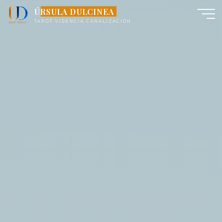
Saltar
ÚRSULA DULCINEA
al
TAROT VIDENCIA CANALIZACIÓN
contenido