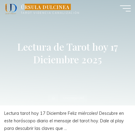
Saltar
ÚRSULA DULCINEA
al
TAROT VIDENCIA CANALIZACIÓN
contenido
Lectura de Tarot hoy 17
Diciembre 2025
Inicio
Uncategorized
Lectura tarot hoy 17 Diciembre Feliz miércoles! Descubre en
este horóscopo diario el mensaje del tarot hoy. Dale al play
para descubrir las claves que …