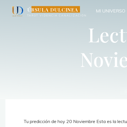
Saltar
ÚRSULA DULCINEA
MI UNIVERSO
al
TAROT VIDENCIA CANALIZACIÓN
contenido
Lect
Novie
Tu predicción de hoy 20 Noviembre Esta es la lectura