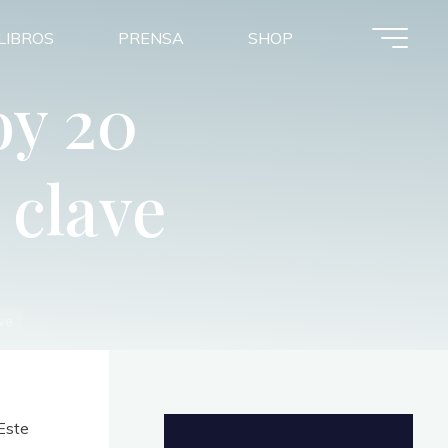
LIBROS
PRENSA
SHOP
oy 20
 clave
ve
 Este